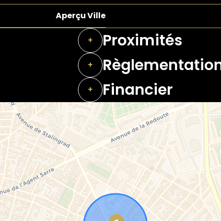
Aperçu Ville
Proximités
+
Règlementatio
+
Financier
+