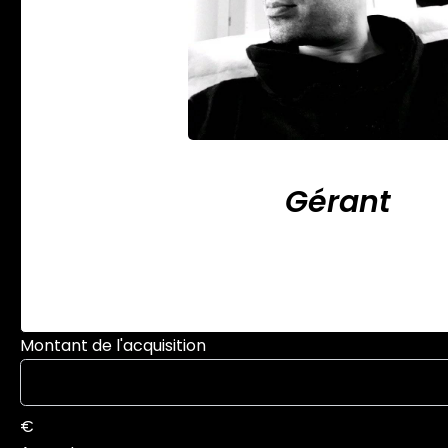
Zacharias GUERA
Gérant
+33 9 78 80 43 23
+33 6 23 
zguerari@triangledor-immo
Montant de l'acquisition
€