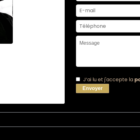
RI
37 15 74
J’ai lu et j'accepte la
po
.com
Envoyer