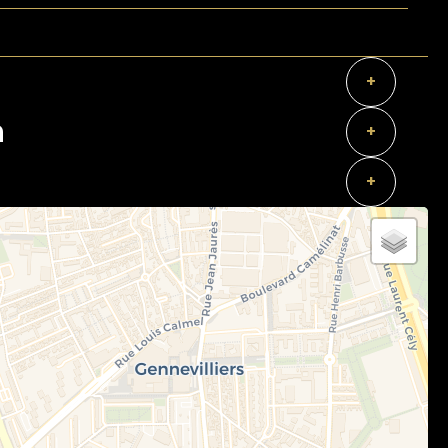
+
n
+
+