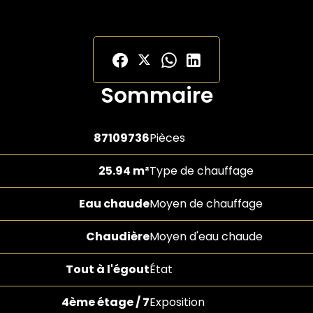
Sommaire
87109736
Pièces
25.94 m²
Type de chauffage
Eau chaude
Moyen de chauffage
Chaudière
Moyen d'eau chaude
Tout à l'égout
État
4ème étage / 7
Exposition