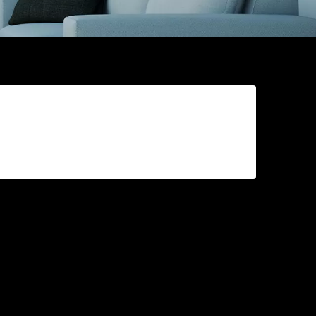
on deuxième article
maison