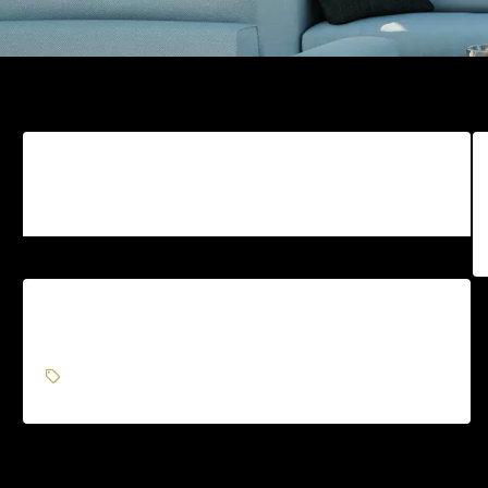
test
tets
Mon premier article
appartement