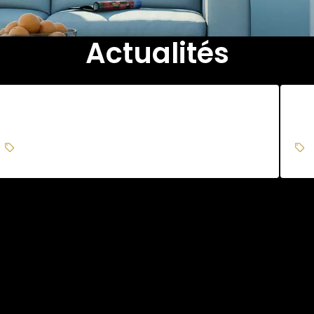
Actualités
Mon troisième article
M
villa