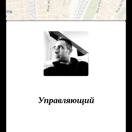
Zacharias GUERARI
Управляющий
+33 9 78 80 43 23
+33 6 23 37 15 74
zguerari@triangledor-immo.com