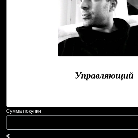
Zacharias GUERA
Управляющий
+33 9 78 80 43 23
+33 6 23 
zguerari@triangledor-immo
Сумма покупки
€