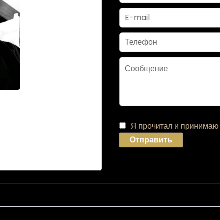
RI
Я прочитал и принима
Отправить
37 15 74
.com