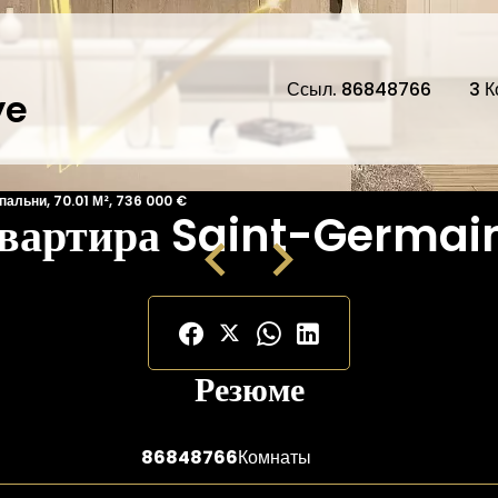
Ссыл. 86848766
3 
ye
альни, 70.01 М², 736 000 €
вартира Saint-Germa
Резюме
86848766
Комнаты