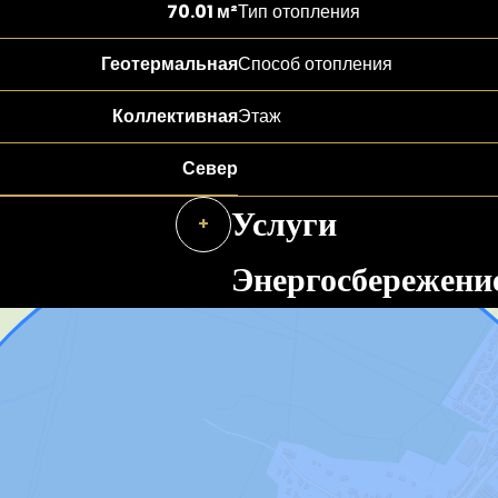
70.01 м²
Тип отопления
Геотермальная
Способ отопления
Коллективная
Этаж
Север
Услуги
+
Энергосбережени