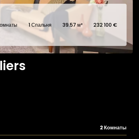
Комнаты
1 Спальня
39.57 м²
232 100 €
liers
2 Комнаты