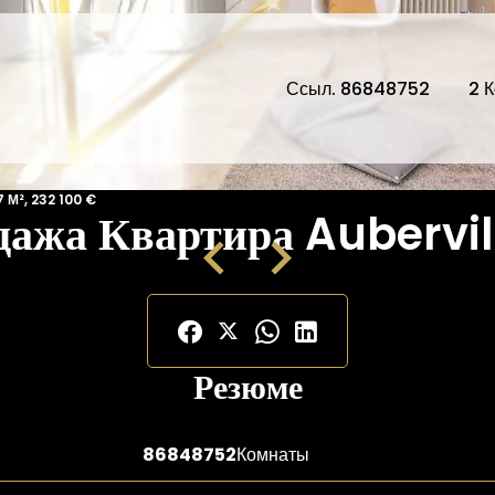
Ссыл. 86848752
2 
 М², 232 100 €
ажа Квартира Aubervil
Резюме
86848752
Комнаты