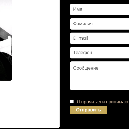
RI
Я прочитал и принима
Отправить
37 15 74
.com