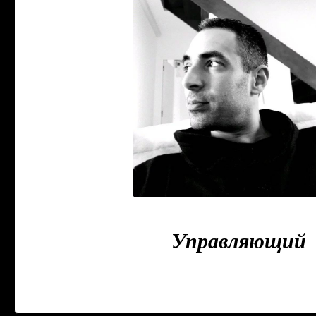
Zacharias GUERA
Управляющий
+33 9 78 80 43 23
+33 6 23 
zguerari@triangledor-immo