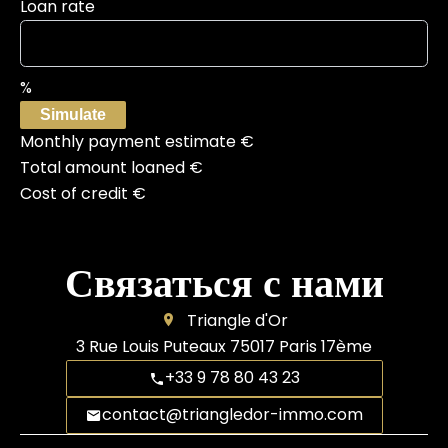
Loan rate
%
Simulate
Monthly payment estimate
€
Total amount loaned
€
Cost of credit
€
Связаться с нами
Triangle d'Or
3 Rue Louis Puteaux
75017
Paris 17ème
+33 9 78 80 43 23
contact@triangledor-immo.com