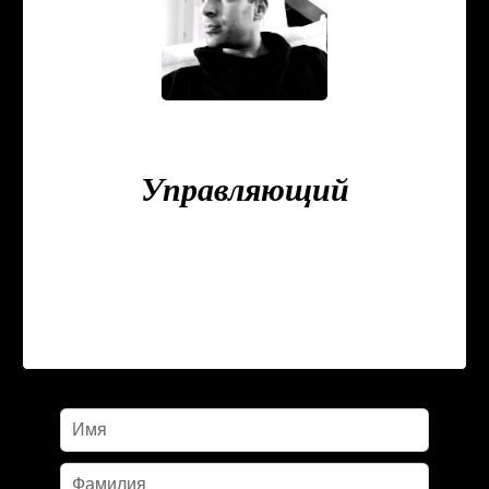
Zacharias GUERARI
Управляющий
+33 9 78 80 43 23
+33 6 23 37 15 74
zguerari@triangledor-immo.com